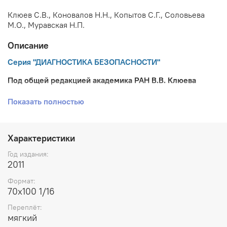
Клюев С.В., Коновалов Н.Н., Копытов С.Г., Соловьева
М.О., Муравская Н.П.
Описание
Серия "ДИАГНОСТИКА БЕЗОПАСНОСТИ"
Под общей редакцией академика РАН В.В. Клюева
В первом разделе изложены принципы построения
Показать полностью
российских и зарубежных систем сертификации
персонала в области неразрушающего контроля.
Значительное внимание уделено требованиям к
Характеристики
органам по сертификации и процедуре аккредитации
органов по сертификации. Рассмотрены требования к
Год издания:
экзаменационным центрам, организованным при
2011
органах по сертификации, и учебным центрам
специалистов НК. Рассмотрены программы обучения
Формат:
специалистов НК и требования к квалификационному
70х100 1/16
экзамену при аттестации (сертификации) специалистов.
Переплёт:
Во втором разделе изложены законодательные основы
мягкий
и требования к метрологическому обеспечению